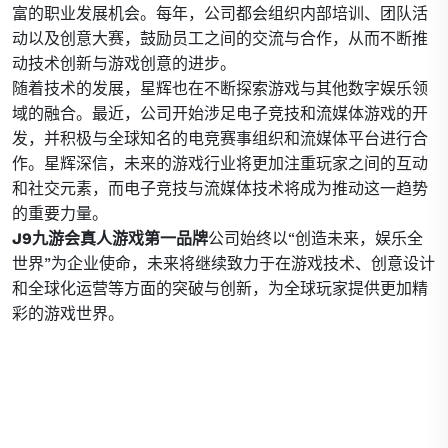
富的职业发展机会。每年，公司都会组织内部培训、团队活
动以及创意大赛，鼓励员工之间的交流与合作，从而不断推
动技术创新与游戏创意的进步。
随着技术的发展，星辉也在不断探索游戏与其他数字娱乐领
域的融合。最近，公司开始涉足电子竞技和流媒体游戏的开
发，并积极与全球知名的电竞赛事组织和流媒体平台进行合
作。星辉深信，未来的游戏行业将更加注重玩家之间的互动
和社交元素，而电子竞技与流媒体技术将成为推动这一趋势
的重要力量。
J9九游会真人游戏第一品牌
公司始终以“创造未来，娱乐全
世界”为企业使命，未来将继续致力于在游戏技术、创意设计
和全球化运营等方面的突破与创新，为全球玩家提供更加精
彩的游戏世界。