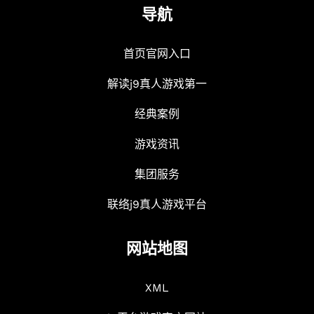
导航
首页官网入口
解读j9真人游戏第一
经典案例
游戏资讯
集团服务
联络j9真人游戏平台
网站地图
XML