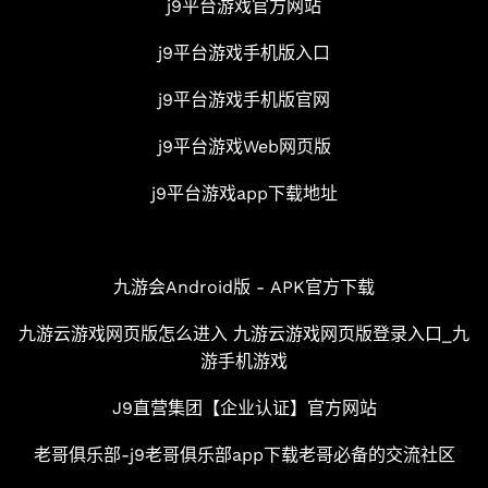
j9平台游戏官方网站
j9平台游戏手机版入口
j9平台游戏手机版官网
j9平台游戏Web网页版
j9平台游戏app下载地址
九游会Android版 - APK官方下载
九游云游戏网页版怎么进入 九游云游戏网页版登录入口_九
游手机游戏
J9直营集团【企业认证】官方网站
老哥俱乐部-j9老哥俱乐部app下载老哥必备的交流社区