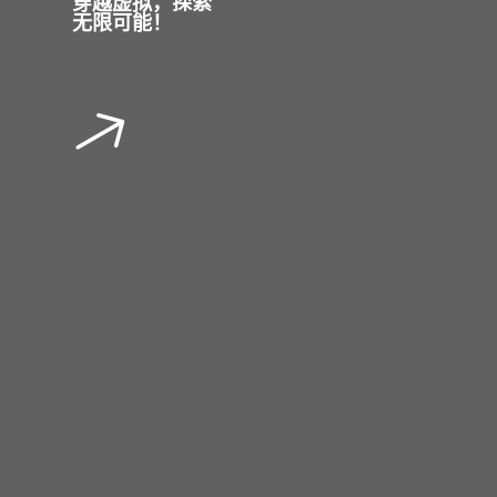
穿越虚拟，探索
无限可能！