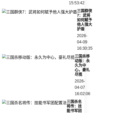
15:53:42
三国群侠
7：武将
如何赋予
他人强大
护盾
2026-
04-09
16:30:35
三国杀移
动版：永
久为中
心，豪礼
尽揽
2026-
04-07
16:02:06
三国杀名
将传：技
能书军团