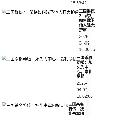
15:53:42
三国群侠
7：武将
如何赋予
他人强大
护盾
2026-
04-09
16:30:35
三国杀移
动版：永
久为中
心，豪礼
尽揽
2026-
04-07
16:02:06
三国杀名
将传：技
能书军团