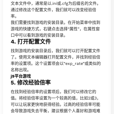
文本文件中，通常是以.ini或.cfg为后缀名的文件。
通过修改这个配置文件，我们就可以改变经验倍
率。
我们需要找到游戏的安装目录。在开始菜单中找到
游戏的快捷方式，右键点击选择“属性”，在属性窗
口中可以看到游戏的安装目录。
4. 打开配置文件
找到游戏的安装目录后，我们就可以打开配置文件
了。使用文本编辑器打开配置文件，并找到经验倍
率的设置项。这个设置项会以“exp_rate”或类似的
名称出现。
j9平台游戏
5. 修改经验倍率
在找到经验倍率的设置项后，我们可以修改它的
值。将经验倍率设置为一个较高的值，比如2或3，
可以让玩家更快地获得经验。过高的经验倍率可能
会导致游戏失去平衡，建议根据个人喜好和游戏难