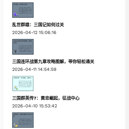
乱世群雄：三国记如何过关
2026-04-12 15:06:16
三国连环战第九章攻略图解，带你轻松通关
2026-04-11 14:54:59
三国群英传7：黄忠崛起，征战中心
2026-04-10 15:53:42