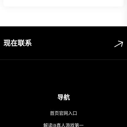
现在联系
导航
首页官网入口
解读j9真人游戏第一