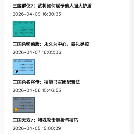
三国群侠7：武将如何赋予他人强大护盾
2026-04-09 16:30:35
三国杀移动版：永久为中心，豪礼尽揽
2026-04-07 16:02:06
三国杀名将传：技能书军团配置法
2026-04-06 15:46:55
三国无双7：特殊攻击解析与技巧
2026-04-05 15:00:29