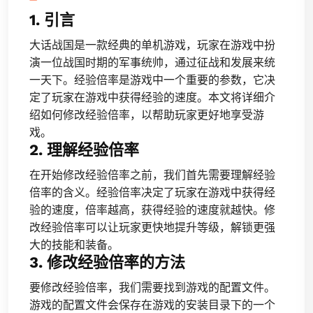
1. 引言
大话战国是一款经典的单机游戏，玩家在游戏中扮
演一位战国时期的军事统帅，通过征战和发展来统
一天下。经验倍率是游戏中一个重要的参数，它决
定了玩家在游戏中获得经验的速度。本文将详细介
绍如何修改经验倍率，以帮助玩家更好地享受游
戏。
2. 理解经验倍率
在开始修改经验倍率之前，我们首先需要理解经验
倍率的含义。经验倍率决定了玩家在游戏中获得经
验的速度，倍率越高，获得经验的速度就越快。修
改经验倍率可以让玩家更快地提升等级，解锁更强
大的技能和装备。
3. 修改经验倍率的方法
要修改经验倍率，我们需要找到游戏的配置文件。
游戏的配置文件会保存在游戏的安装目录下的一个