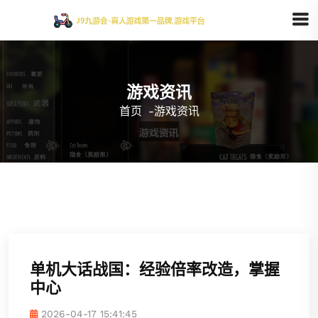
游戏资讯
首页
-
游戏资讯
单机大话战国：经验倍率改造，掌握
中心
2026-04-17 15:41:45