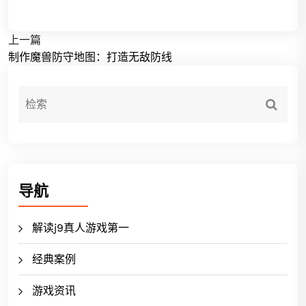
上一篇
制作魔兽防守地图：打造无敌防线
导航
解读j9真人游戏第一
经典案例
游戏资讯