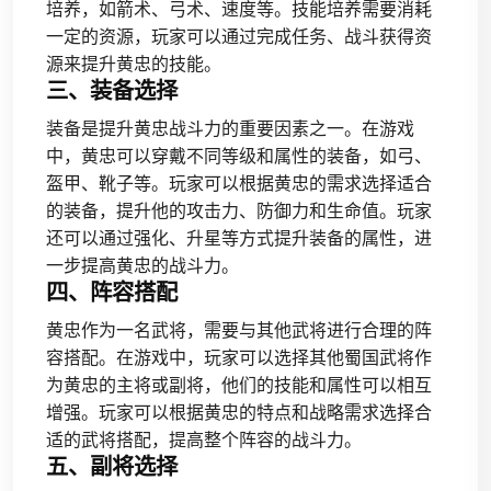
培养，如箭术、弓术、速度等。技能培养需要消耗
一定的资源，玩家可以通过完成任务、战斗获得资
源来提升黄忠的技能。
三、装备选择
装备是提升黄忠战斗力的重要因素之一。在游戏
中，黄忠可以穿戴不同等级和属性的装备，如弓、
盔甲、靴子等。玩家可以根据黄忠的需求选择适合
的装备，提升他的攻击力、防御力和生命值。玩家
还可以通过强化、升星等方式提升装备的属性，进
一步提高黄忠的战斗力。
四、阵容搭配
黄忠作为一名武将，需要与其他武将进行合理的阵
容搭配。在游戏中，玩家可以选择其他蜀国武将作
为黄忠的主将或副将，他们的技能和属性可以相互
增强。玩家可以根据黄忠的特点和战略需求选择合
适的武将搭配，提高整个阵容的战斗力。
五、副将选择