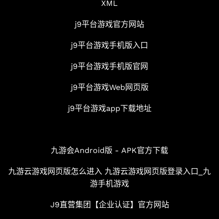
XML
j9平台游戏官方网站
j9平台游戏手机版入口
j9平台游戏手机版官网
j9平台游戏Web网页版
j9平台游戏app下载地址
九游会Android版 - APK官方下载
九游云游戏网页版怎么进入 九游云游戏网页版登录入口_九
游手机游戏
J9直营集团【企业认证】官方网站