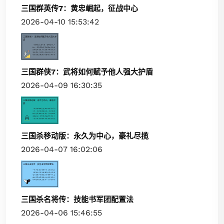
三国群英传7：黄忠崛起，征战中心
2026-04-10 15:53:42
三国群侠7：武将如何赋予他人强大护盾
2026-04-09 16:30:35
三国杀移动版：永久为中心，豪礼尽揽
2026-04-07 16:02:06
三国杀名将传：技能书军团配置法
2026-04-06 15:46:55