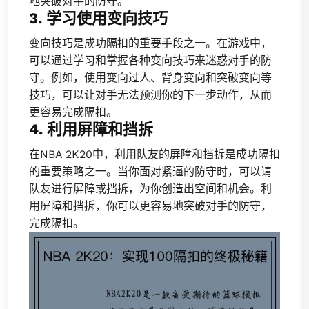
地突破对手的防守。
3. 学习使用变向技巧
变向技巧是成功隔扣的重要手段之一。在游戏中，
可以通过学习和掌握各种变向技巧来迷惑对手的防
守。例如，使用变向过人、背身变向和突破变向等
技巧，可以让对手无法预测你的下一步动作，从而
更容易完成隔扣。
4. 利用屏障和挡拆
在NBA 2K20中，利用队友的屏障和挡拆是成功隔扣
的重要策略之一。当你面对紧逼的防守时，可以请
队友进行屏障或挡拆，为你创造出空间和机会。利
用屏障和挡拆，你可以更容易地突破对手的防守，
完成隔扣。