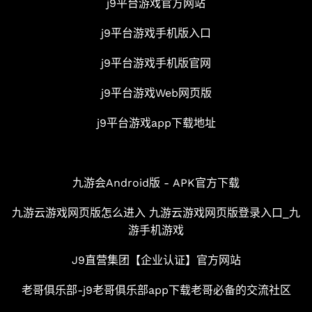
j9平台游戏官方网站
j9平台游戏手机版入口
j9平台游戏手机版官网
j9平台游戏Web网页版
j9平台游戏app下载地址
九游会Android版 - APK官方下载
九游云游戏网页版怎么进入 九游云游戏网页版登录入口_九
游手机游戏
J9直营集团【企业认证】官方网站
老哥俱乐部-j9老哥俱乐部app下载老哥必备的交流社区