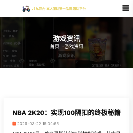
游戏资讯
首页
-
游戏资讯
NBA 2K20：实现100隔扣的终极秘籍
2026-03-22 15:04:55