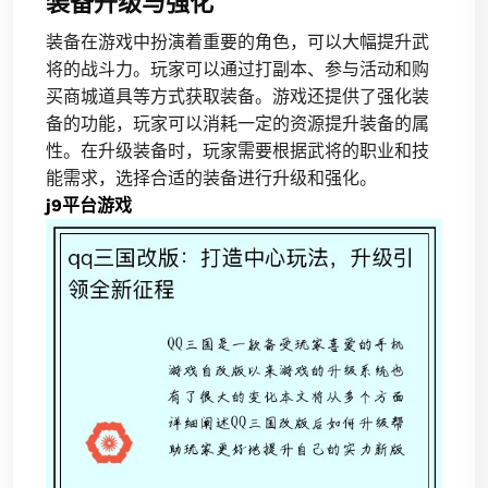
装备升级与强化
装备在游戏中扮演着重要的角色，可以大幅提升武
将的战斗力。玩家可以通过打副本、参与活动和购
买商城道具等方式获取装备。游戏还提供了强化装
备的功能，玩家可以消耗一定的资源提升装备的属
性。在升级装备时，玩家需要根据武将的职业和技
能需求，选择合适的装备进行升级和强化。
j9平台游戏