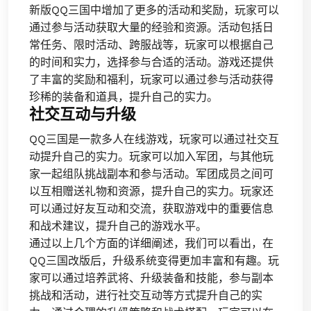
新版QQ三国中增加了更多的活动和奖励，玩家可以
通过参与活动获取大量的经验和资源。活动包括日
常任务、限时活动、跨服战等，玩家可以根据自己
的时间和实力，选择参与合适的活动。游戏还提供
了丰富的奖励和福利，玩家可以通过参与活动获得
珍稀的装备和道具，提升自己的实力。
社交互动与升级
QQ三国是一款多人在线游戏，玩家可以通过社交互
动提升自己的实力。玩家可以加入军团，与其他玩
家一起组队挑战副本和参与活动。军团成员之间可
以互相赠送礼物和资源，提升自己的实力。玩家还
可以通过好友互动和交流，获取游戏中的重要信息
和战术建议，提升自己的游戏水平。
通过以上几个方面的详细阐述，我们可以看出，在
QQ三国改版后，升级系统变得更加丰富和有趣。玩
家可以通过培养武将、升级装备和技能，参与副本
挑战和活动，进行社交互动等方式提升自己的实