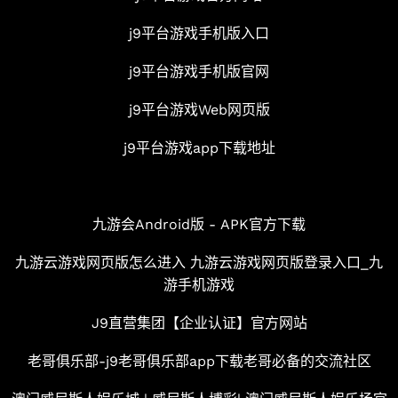
j9平台游戏手机版入口
j9平台游戏手机版官网
j9平台游戏Web网页版
j9平台游戏app下载地址
九游会Android版 - APK官方下载
九游云游戏网页版怎么进入 九游云游戏网页版登录入口_九
游手机游戏
J9直营集团【企业认证】官方网站
老哥俱乐部-j9老哥俱乐部app下载老哥必备的交流社区