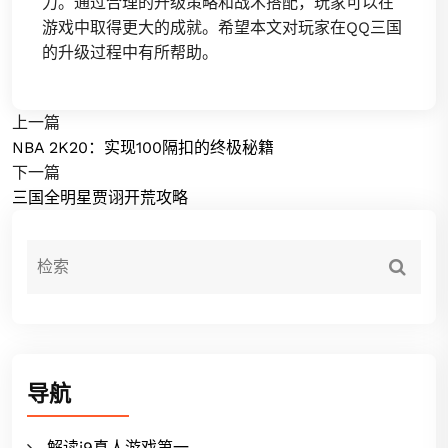
力。通过合理的升级策略和战术搭配，玩家可以在
游戏中取得更大的成就。希望本文对玩家在QQ三国
的升级过程中有所帮助。
上一篇
NBA 2K20：实现100隔扣的终极秘籍
下一篇
三国全明星贾诩开荒攻略
导航
解读j9真人游戏第一