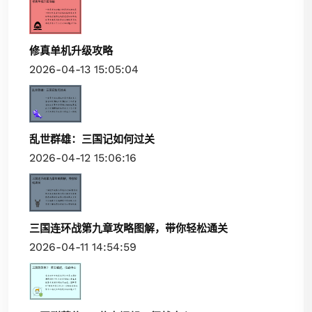
修真单机升级攻略
2026-04-13 15:05:04
乱世群雄：三国记如何过关
2026-04-12 15:06:16
三国连环战第九章攻略图解，带你轻松通关
2026-04-11 14:54:59