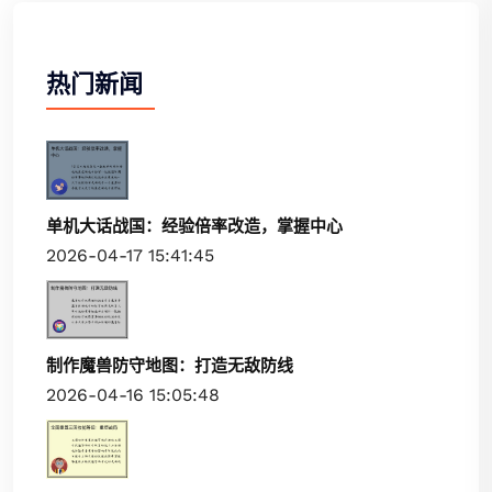
热门新闻
单机大话战国：经验倍率改造，掌握中心
2026-04-17 15:41:45
制作魔兽防守地图：打造无敌防线
2026-04-16 15:05:48