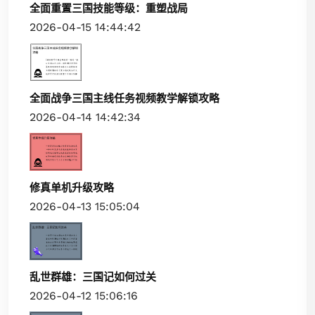
全面重置三国技能等级：重塑战局
2026-04-15 14:44:42
全面战争三国主线任务视频教学解锁攻略
2026-04-14 14:42:34
修真单机升级攻略
2026-04-13 15:05:04
乱世群雄：三国记如何过关
2026-04-12 15:06:16