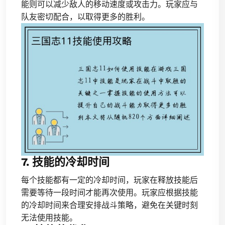
能则可以减少敌人的移动速度或攻击力。玩家应与
队友密切配合，以取得更多的胜利。
7. 技能的冷却时间
每个技能都有一定的冷却时间，玩家在释放技能后
需要等待一段时间才能再次使用。玩家应根据技能
的冷却时间来合理安排战斗策略，避免在关键时刻
无法使用技能。