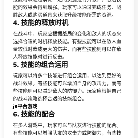
能的效果会得到增强。玩家可以通过完成任务、战
胜敌人或购买道具来获取升级技能所需的资源。
4. 技能的释放时机
在战斗中，玩家应根据战局的变化和敌人的状态来
选择合适的时机释放技能。有些技能可以在敌人血
量较低时造成更大的伤害，而有些技能则可以在敌
人释放技能时进行反击。
5. 技能的组合运用
玩家可以将多个技能进行组合运用，以达到更好的
战斗效果。有些技能可以增加自身的攻击力，而有
些技能则可以减少敌人的防御力。玩家应根据自己
的战斗策略选择合适的技能组合。
j9平台游戏
6. 技能的配合
在多人游戏中，玩家可以与队友进行技能的配合。
有些技能可以增强队友的攻击力或防御力，有些技